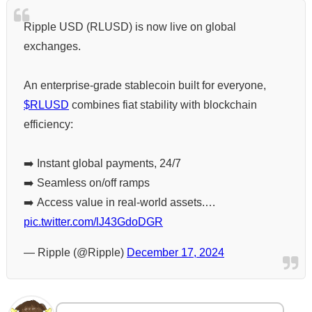
Ripple USD (RLUSD) is now live on global
exchanges.
An enterprise-grade stablecoin built for everyone,
$RLUSD
combines fiat stability with blockchain
efficiency:
➡️ Instant global payments, 24/7
➡️ Seamless on/off ramps
➡️ Access value in real-world assets.…
pic.twitter.com/lJ43GdoDGR
— Ripple (@Ripple)
December 17, 2024