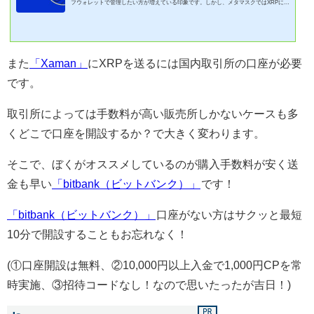
フウォレットで管理したい方が増えている印象です。しかし、メタマスクではXRPに基
本機能として対応しておらず、XRPL対応ウォレットが必要です。※XRPL=XRPチェー
ン(ざっくり解説)どのウォレットがオススメ？たこのりXRPLだと「Xaman」が定番で
す！何がすごいの？作り方は？XRPを自分で管理したいけど、初めてでウォレット作成
に慣れてないと正直不安ですよね？そこで、「Xaman」ウォレットの作り方とは使い方
また
「Xaman」
にXRPを送るには国内取引所の口座が必要
ついて図解も交えて記事にしてみました！この...
です。
取引所によっては手数料が高い販売所しかないケースも多
くどこで口座を開設するか？で大きく変わります。
そこで、ぼくがオススメしているのが購入手数料が安く送
金も早い
「bitbank（ビットバンク）」
です！
「bitbank（ビットバンク）」
口座がない方はサクッと最短
10分で開設することもお忘れなく！
(①口座開設は無料、②10,000円以上入金で1,000円CPを常
時実施、③招待コードなし！なので思いたったが吉日！)