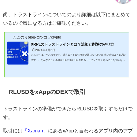
尚、トラストラインについてのより詳細は以下にまとめて
いるので気になる方はご確認ください。
たこのりblog-コツコツcrypto
XRPLのトラストラインとは？追加と削除のやり方
🕒️2024年1月6日
こんにちは、たこのりです。過去エアドロ祭りが話題になったのも遠い昔のように思い
ます、、そんなこともありXRPLにはXRP以外にもトークンが多くあることを知らない
方も多いかと思います。「Xaman(旧XUMM)」を使えばそれらのトークンを保有(売買)
することができますが、メタマスクなどのウォレットと異なり、トラストラインをトー
クン毎に設定する必要があります。トラストラインって何？どうやって設定するの？そ
こで、「Xaman(旧XUMM)」でXRPLトークンのトラストラインについて記事にしてみ
ました！この記事でわかること✅トラ...
RLUSDをxAppのDEXで取引
トラストラインの準備ができたらRLUSDを取引するだけで
す。
取引には
「Xaman」
にあるxAppと言われるアプリ内のアプ