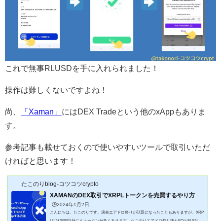
これで無事RLUSDを手に入れられました！
操作は難しくないですよね！
尚、
「Xaman」
にはDEX Tradeという他のxAppもありま
す。
参考記事も載せておくので使いやすいツールで取引いただ
ければと思います！
たこのりblog-コツコツcrypto
XAMANのDEX取引でXRPLトークンを売買するやり方
🕒️2024年1月2日
こんにちは、たこのりです。過去エアドロ祭りが話題になったこともありますが、XRP
LにはXRP以外にもトークンが多くあります。たこのりエアドロ祭り後もEQとELSなど