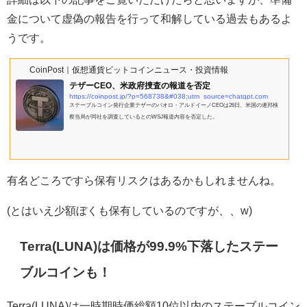
金について虚偽の報告を行って和解している過去もあるよ
うです。
CoinPost｜仮想通貨ビットコインニュース・投資情報
テザーCEO、米政府捜査の報道を否定
https://coinpost.jp/?p=568738&#038;utm_source=chatgpt.com
ステーブルコイン発行企業テザーのパオロ・アルドイーノCEOは26日、米国の連邦検
察当局が同社を調査しているとのWSJ報道内容を否定した。
有名どころですら保有リスクはあるかもしれませんね。
(とはいえ少額ぼくも保有しているのですが、、w)
Terra(LUNA)は価格が99.9%下落したステー
ブルコインも！
Terra(LUNA)は一時期時価総額10位以内のステーブルコイン