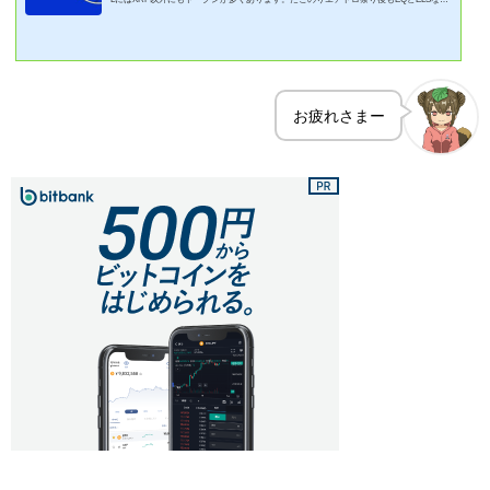
は今も価値が残っています最近では、「Zerpaay」といった新しいプロジェクト(トーク
ンはZRPY)も出てきています。どうやって手に入れるの？エアドロなどでゲットできな
かった場合は「Bitrue」など取引所を経由して売買するのが一般的です。海外のは不
安…それ以外には方法ないの？たこのり他には「Xaman(旧XUMM)」の「DEX Trade」
を使うやり方があるよそこで、海外取引所を...
お疲れさまー