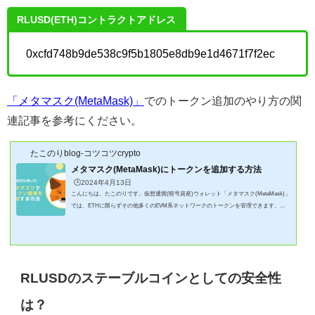
RLUSD(ETH)コントラクトアドレス
0xcfd748b9de538c9f5b1805e8db9e1d4671f7f2ec
「メタマスク(MetaMask)」
でのトークン追加のやり方の関
連記事を参考にください。
たこのりblog-コツコツcrypto
メタマスク(MetaMask)にトークンを追加する方法
🕒️2024年4月13日
こんにちは、たこのりです。仮想通貨(暗号資産)ウォレット「メタマスク(MetaMask)」
では、ETHに限らずその他多くのEVM系ネットワークのトークンを管理できます。し
かし、デフォルトはETHなどネイティブトークンだけなので設定しないと保有している
トークンが見えない仕様になっています。設定って簡単？やり方は？教えて欲しいそこ
で、「メタマスク(MetaMask)」の基本について記事にしてみました！(本記事はスマホ
版です、PC版での操作の参考にはなりますがご了承ください)この記事でわかること✅
「メタマスク(MetaMask)」にトー...
RLUSDのステーブルコインとしての安全性
は？