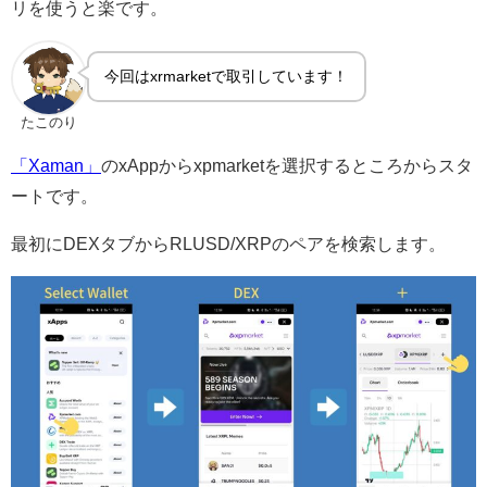
リを使うと楽です。
今回はxrmarketで取引しています！
たこのり
「Xaman」
のxAppからxpmarketを選択するところからスタ
ートです。
最初にDEXタブからRLUSD/XRPのペアを検索します。