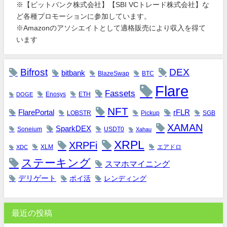
※【ビットバンク株式会社】【SBI VCトレード株式会社】な
ど各種プロモーションに参加しています。
※Amazonのアソシエイトとして適格販売により収入を得て
います
Bifrost
DEX
bitbank
BlazeSwap
BTC
Flare
Fassets
Enosys
ETH
DOGE
NFT
FlarePortal
rFLR
LOBSTR
Pickup
SGB
XAMAN
SparkDEX
Soneium
USDT0
Xahau
XRPL
XRPFi
XLM
エアドロ
XDC
ステーキング
スマホマイニング
デリゲート
ポイ活
レンディング
最近の投稿