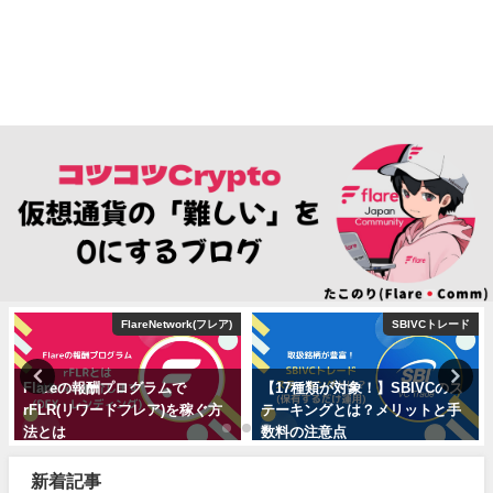
FlareNetwork(フレア)
SBIVCトレード
Flareの報酬プログラムで
【17種類が対象！】SBIVCのス
rFLR(リワードフレア)を稼ぐ方
テーキングとは？メリットと手
法とは
数料の注意点
2024年8月14日
2023年6月3日
新着記事