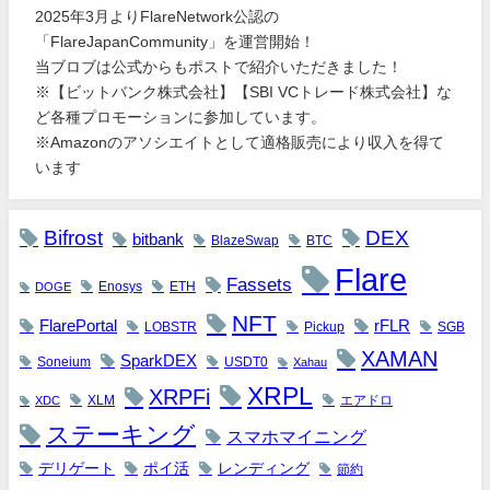
2025年3月よりFlareNetwork公認の
「FlareJapanCommunity」を運営開始！
当ブロブは公式からもポストで紹介いただきました！
※【ビットバンク株式会社】【SBI VCトレード株式会社】な
ど各種プロモーションに参加しています。
※Amazonのアソシエイトとして適格販売により収入を得て
います
Bifrost
DEX
bitbank
BlazeSwap
BTC
Flare
Fassets
Enosys
ETH
DOGE
NFT
FlarePortal
rFLR
LOBSTR
Pickup
SGB
XAMAN
SparkDEX
Soneium
USDT0
Xahau
XRPL
XRPFi
XLM
エアドロ
XDC
ステーキング
スマホマイニング
デリゲート
ポイ活
レンディング
節約