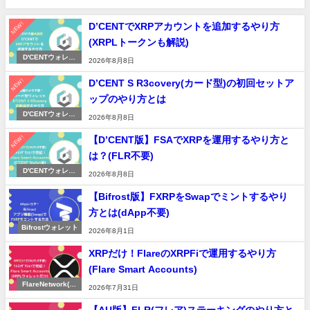
NEW!
D’CENTでXRPアカウントを追加するやり方
(XRPLトークンも解説)
D'CENTウォレッ
2026年8月8日
ト
NEW!
D’CENT S R3covery(カード型)の初回セットア
ップのやり方とは
D'CENTウォレッ
2026年8月8日
ト
NEW!
【D’CENT版】FSAでXRPを運用するやり方と
は？(FLR不要)
D'CENTウォレッ
2026年8月8日
ト
【Bifrost版】FXRPをSwapでミントするやり
方とは(dApp不要)
Bifrostウォレット
2026年8月1日
XRPだけ！FlareのXRPFiで運用するやり方
(Flare Smart Accounts)
FlareNetwork(フ
2026年7月31日
レア)
【AU版】FLR(フレア)ステーキングのやり方と