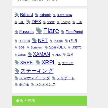
Bifrost
bitbank
BlazeSwap
DEX
BTC
Enosys
ETH
DOGE
Flare
Fassets
FlarePortal
NFT
rFLR
LOBSTR
Pickup
SparkDEX
SGB
Soneium
USDT0
XAMAN
XLM
Xahau
XDC
XRPL
XRPFi
エアドロ
ステーキング
スマホマイニング
デリゲート
ポイ活
レンディング
最近の投稿