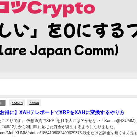
XAMAN
Xahau
ト
をお得に】XAHテレポートでXRPをXAHに変換するやり方
このりです。 仮想通貨でXRPLを触る人には欠かせない「Xaman(旧XUMM
、24年12月から利用料に応じた課金が発生するようになりました。
tter.com/Mai_XUMM/status/1864198082499629376 残念だけど課金を無くす方法も