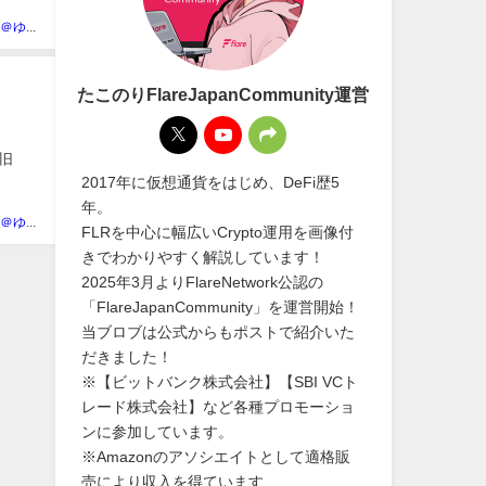
たこのり＠ゆとリーマン
たこのりFlareJapanCommunity運営
(旧
2017年に仮想通貨をはじめ、DeFi歴5
年。
たこのり＠ゆとリーマン
FLRを中心に幅広いCrypto運用を画像付
きでわかりやすく解説しています！
2025年3月よりFlareNetwork公認の
「FlareJapanCommunity」を運営開始！
当ブロブは公式からもポストで紹介いた
だきました！
※【ビットバンク株式会社】【SBI VCト
レード株式会社】など各種プロモーショ
ンに参加しています。
※Amazonのアソシエイトとして適格販
売により収入を得ています