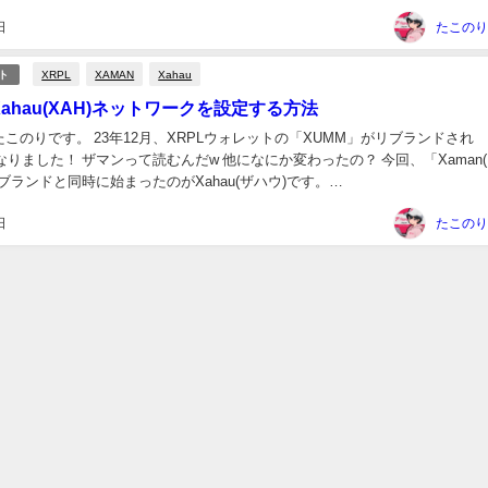
日
XRPL
XAMAN
Xahau
ト
Xahau(XAH)ネットワークを設定する方法
このりです。 23年12月、XRPLウォレットの「XUMM」がリブランドされ
になりました！ ザマンって読むんだw 他になにか変わったの？ 今回、「Xaman
リブランドと同時に始まったのがXahau(ザハウ)です。
.com/_tequ_/sta...
日