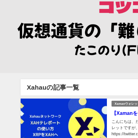
Xahauの記事一覧
Xamanウォレッ
【Xaman
こんにちは、た
レットですが
https://twi