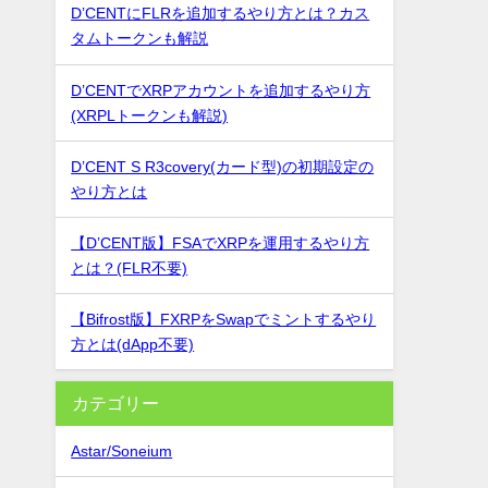
D’CENTにFLRを追加するやり方とは？カス
タムトークンも解説
D’CENTでXRPアカウントを追加するやり方
(XRPLトークンも解説)
D’CENT S R3covery(カード型)の初期設定の
やり方とは
【D’CENT版】FSAでXRPを運用するやり方
とは？(FLR不要)
【Bifrost版】FXRPをSwapでミントするやり
方とは(dApp不要)
カテゴリー
Astar/Soneium