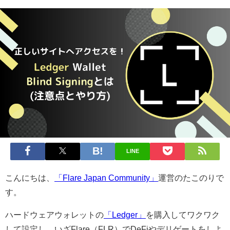
LINE
こんにちは、
「Flare Japan Community」
運営のたこのりで
す。
ハードウェアウォレットの
「Ledger」
を購入してワクワク
して設定し、いざFlare（FLR）でDeFiやデリゲートをしよ