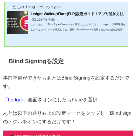
たこのりblog-コツコツcrypto
Ledger WalletのFlare(FLR)設定ガイド！アプリ追加方法
🕒️2026年5月4日
こんにちは、「Flare Japan Community」運営のたこのりです。「Ledger」でFLR運用を
しようとウォレットを購入しても、最初にFlareNetworkを利用するための設定が必要に
なります。ミスしたらと思うと不安…どう設定するの？ハードウェアウォレットはソフ
トウェアウォレットより安全と言われる一方、たしかに慣れるまでとっつきにくいなと
ゲットしてみて思います。たこのり一度やれば理解はできますがそこで、「Ledger」で
FlareNetworkを設定する方法について記事にしてみました！この記事でわかること✅Fl
are Appの設定が必要な理...
Blind Signingを設定
事前準備ができたらあとはBlind Signingを設定するだけで
す。
「Ledger」
画面をオンにしたらFlareを選択。
あとは以下の通り右上の設定マークをタップし、Blind sign
のトグルをオンにするだけです！