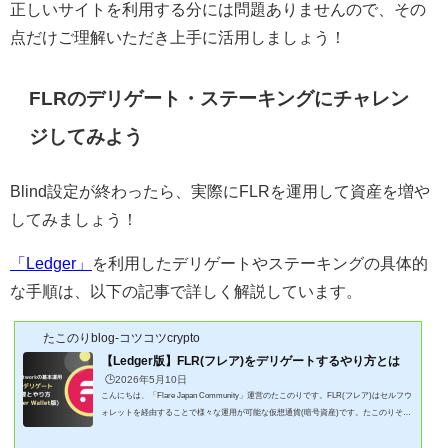
正しいサイトを利用する分には問題ありませんので、その
点だけご理解いただき上手に活用しましょう！
FLRのデリゲート・ステーキングにチャレン
ジしてみよう
Blind設定が終わったら、実際にFLRを運用して資産を増や
してみましょう！
「Ledger」
を利用したデリゲートやステーキングの具体的
な手順は、以下の記事で詳しく解説しています。
たこのりblog-コツコツcrypto
【Ledger版】FLR(フレア)をデリゲートするやり方とは
🕒️2026年5月10日
こんにちは、「Flare Japan Community」運営のたこのりです。FLR(フレア)はセルフウ
ォレットを経由することで様々な運用が可能な仮想通貨(暗号資産)です。たこのりその
一番の基本がデリゲートによる運用ですデリゲートってなに？デリゲートのやり方は？
そこで、FlareNetwork一番基本の運用と言えるデリゲートのやり方を記事にしました。