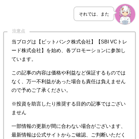
ssetsなど新しい機能が次々と登場してます！(正直すべてを追いかけるのは大変ですよ
ね。)そこで今回は、Flare公認コミュニティ（FJC）を運営するぼくが、Flare Network
それでは、また
の運用方法を整理した「完全ロード...
注意点
当ブログは【ビットバンク株式会社】【SBI VCトレ
ード株式会社】を始め、各プロモーションに参加し
ています。
この記事の内容は価格や利益など保証するものでは
なく、万一不利益があった場合も責任は負えません
ので予めご了承ください。
※投資を助言したり推奨する目的の記事ではござい
ません
一部情報の更新が間に合わない場合がございます、
最新情報は公式サイトからご確認、ご判断いただく