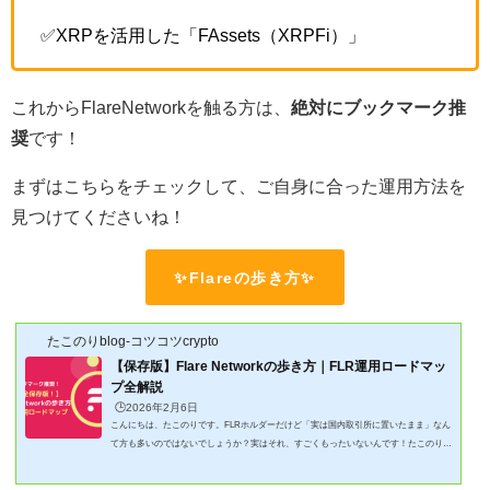
✅️XRPを活用した「FAssets（XRPFi）」
これからFlareNetworkを触る方は、
絶対にブックマーク推
奨
です！
まずはこちらをチェックして、ご自身に合った運用方法を
見つけてくださいね！
✨Flareの歩き方✨
たこのりblog-コツコツcrypto
【保存版】Flare Networkの歩き方｜FLR運用ロードマッ
プ全解説
🕒️2026年2月6日
こんにちは、たこのりです。FLRホルダーだけど「実は国内取引所に置いたまま」なん
て方も多いのではないでしょうか？実はそれ、すごくもったいないんです！たこのりセ
ルフウォレットに移せば運用の選択肢がめちゃくちゃあります！色々ありすぎてよくわ
からない…結局、どれからやるのがオススメなの？たしかに、最近のFlareはDeFiやFA