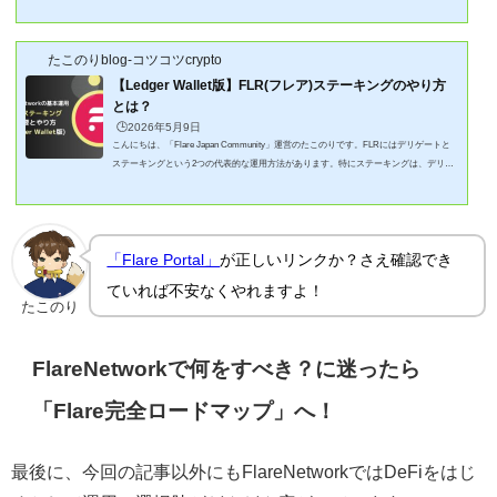
たこのり安全性がより高い「Ledger」版です！この記事でわかること✅FLRデリゲート
で報酬をもらえる仕組み✅FLRデリゲートを「Ledger」で設定するやり方🎉FlareNetwor
k公式アカウ...
たこのりblog-コツコツcrypto
【Ledger Wallet版】FLR(フレア)ステーキングのやり方
とは？
🕒️2026年5月9日
こんにちは、「Flare Japan Community」運営のたこのりです。FLRにはデリゲートと
ステーキングという2つの代表的な運用方法があります。特にステーキングは、デリゲ
ートと比較すると少し制約がありますが、その分報酬(APR)が高く人気があります！デ
リゲートとの違いは？ステーキングのやり方は？そこで、Flare公認コミュニティを運
営する僕が、FLRをステーキングするやり方を記事にしてみました！たこのり「Ledge
r」版です！この記事でわかること✅FLRのステーキングの概要とは✅「Ledger」を使っ
「Flare Portal」
が正しいリンクか？さえ確認でき
てFLRステーキングする方...
ていれば不安なくやれますよ！
たこのり
FlareNetworkで何をすべき？に迷ったら
「Flare完全ロードマップ」へ！
最後に、今回の記事以外にもFlareNetworkではDeFiをはじ