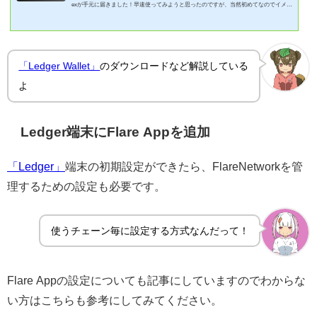
exが手元に届きました！早速使ってみようと思ったのですが、当然初めてなのでイメー
ジが湧かず少々不安に感じましたwセットアップ(初期設定)はどうやるの？気を付ける
ポイントある？そこで、Ledger端末のセットアップ(初期設定)について記事にしてみま
した！この記事でわかること✅Ledger端末が手元に届いたらまずやること✅Ledger端末
のセットアップ方法たこのり安全にセットアップすることをゴールにした記事です詳細
「Ledger Wallet」
のダウンロードなど解説している
の前に、「Ledger...
よ
Ledger端末にFlare Appを追加
「Ledger」
端末の初期設定ができたら、FlareNetworkを管
理するための設定も必要です。
使うチェーン毎に設定する方式なんだって！
Flare Appの設定についても記事にしていますのでわからな
い方はこちらも参考にしてみてください。