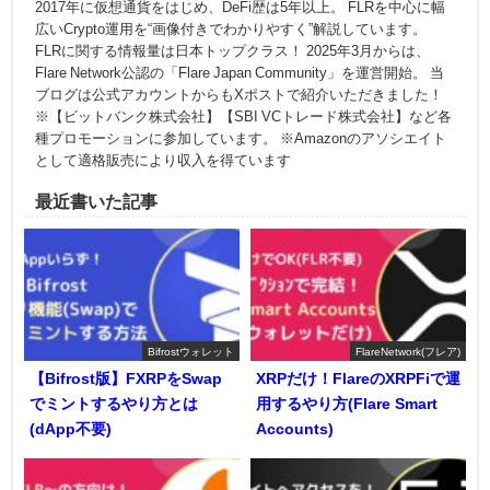
2017年に仮想通貨をはじめ、DeFi歴は5年以上。 FLRを中心に幅
広いCrypto運用を“画像付きでわかりやすく”解説しています。
FLRに関する情報量は日本トップクラス！ 2025年3月からは、
Flare Network公認の「Flare Japan Community」を運営開始。 当
ブログは公式アカウントからもXポストで紹介いただきました！
※【ビットバンク株式会社】【SBI VCトレード株式会社】など各
種プロモーションに参加しています。 ※Amazonのアソシエイト
として適格販売により収入を得ています
最近書いた記事
Bifrostウォレット
FlareNetwork(フレア)
【Bifrost版】FXRPをSwap
XRPだけ！FlareのXRPFiで運
でミントするやり方とは
用するやり方(Flare Smart
(dApp不要)
Accounts)