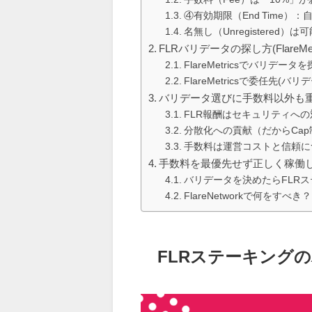
④有効期限（End Time）
名無し（Unregistered）
FLRバリデータの探し方(FlareMe
FlareMetricsでバリデータ
FlareMetricsで委任先(バ
バリデータ選びに手数料以外も
FLR報酬はセキュリティへの対
分散化への貢献（だからCa
手数料は運営コストと信頼に
手数料を最優先せず正しく稼働
バリデータを決めたらFLR
FlareNetworkで何をす
FLRステーキング