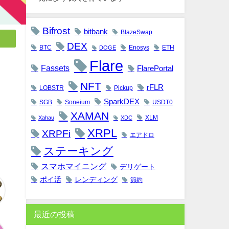
Bifrost
bitbank
BlazeSwap
DEX
BTC
Enosys
ETH
DOGE
Flare
Fassets
FlarePortal
NFT
rFLR
LOBSTR
Pickup
SparkDEX
SGB
Soneium
USDT0
XAMAN
XLM
Xahau
XDC
XRPL
XRPFi
エアドロ
ステーキング
スマホマイニング
デリゲート
ポイ活
レンディング
節約
最近の投稿