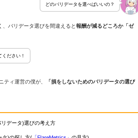
どのバリデータを選べばいいの？
なく、バリデータ選びを間違えると
報酬が減るどころか「ゼ
。
てください！
ュニティ運営の僕が、
「損をしないためのバリデータの選び
バリデータ)選びの考え方
タ)の探し方(
「FlareMetrics」
の見方)