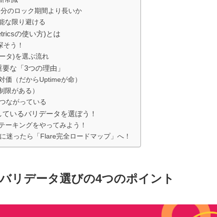
：自分のロック期間より長いか
は可能な限り避ける
tricsの使い方)とは
を探そう！
リデータ)を選ぶ流れ
重要な「3つの理由」
価（だからUptimeが命）
p制限がある）
つながっている
しているバリデータを選ぼう！
ステーキングをやってみよう！
べき？に迷ったら「Flare完全ロードマップ」へ！
のバリデータ選びの4つのポイント