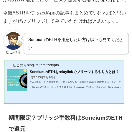
今後ASTRを使ったdAppの記事もまとめていければと思い
ますがぜひブリッジしてみていただければと思います。
SoneiumのETHを用意したい方は以下も見てくださ
い
たこのり
たこのりblog-コツコツcrypto
SoneiumのETHをrelaylinkでブリッジするやり方とは？
🕒️2025年2月20日
こんにちは、たこのりです。かの有名なソニー系の暗号資産(仮想通貨)チェーンとして
「Soneium(ソニューム)」が生まれました！Soneium（ソニューム）とは、Sony Group
CorporationとStartaleによって設立され、Sony Block Solutions Labsによって開発が進め
られているEthereum（イーサリアム）レイヤー2ブロックチェーンである。https://diamo
nd.jp/crypto/defi/soneium/たこのりAstarNetworkとの関連性も強いプロジェクトになろう
かと思います実際、誕生したばかりのチェーンですが、OpneSeaなど名だたるプロジェ
クトと提携するなどソ...
期間限定？ブリッジ手数料はSoneiumのETH
で還元