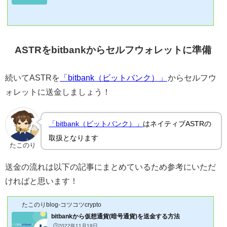
かし、デフォルトはETHだけなのでちょっとした設定が必要です。設定って簡単？やり
方は？教えて欲しいそこで、「メタマスク(MetaMask)」の基本について記事にしてみ
ました！(本記事はスマホ版です、PC版での操作の参考にはなりますがご了承くださ
い)この記事でわかること✅「メタマスク(MetaMask)」にETH以外のネットワークを追
加する方法たこのり大きく2つのやり方...
ASTRをbitbankからセルフウォレットに準備
続いてASTRを
「bitbank（ビットバンク）」
からセルフウ
ォレットに送金しましょう！
「bitbank（ビットバンク）」
はネイティブASTRの
取扱となります
たこのり
送金の流れは以下の記事にまとめているため参考にいただ
ければと思います！
たこのりblog-コツコツcrypto
bitbankから仮想通貨(暗号通貨)を送金する方法
🕒️2022年11月19日