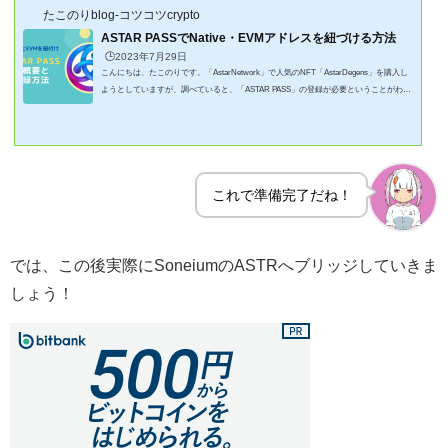
たこのりblog-コツコツcrypto
ASTAR PASSでNative・EVMアドレスを紐づける方法
🕒️2023年7月29日
こんにちは、たこのりです。「AstarNetwork」で人気のNFT「AstarDegens」を購入し
ようとしていますが、調べていると、「ASTAR PASS」の登録が必要ということがわか
りました。In addition, you must have an Astar pass (https://astarpass.astar.network/#/regist
er), a mapping between your Astar Native Address and your Astar EVM address, this step is
crucial for the proper distribution of these rewards.さらに、Astar パス (https://astarpass.ast
ar.network/#/register)、Astar ネイティブ アドレスと Astar EVM アドレ...
これで準備完了だね！
では、この後実際にSoneiumのASTRへブリッジしていきま
しょう！