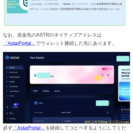
こんにちは、たこのりです。「bitbank（ビットバンク）」から仮想通貨(暗号通貨)を他
のウォレットにどう送るの？仮想通貨(暗号通貨)を送金する時の注意点は？といった疑
問に答えるべく、「bitbank（ビットバンク）」から仮想通貨(暗号通貨)を送金する方法
を記事にしています。たこのりこの記事では、以下の記事に関連して「ASTR」を送金
する例を紹介します。注意点当ブログは【ビットバンク株式会社】のプロモーションに
参加しています。この記事の内容は価格や利益など保証するものではなく、万一不利益
なお、送金先のASTRのネイティブアドレスは
があった場合も責任は負えませ...
「AstarPortal」
でウォレット接続した先にあります。
必ず
「AstarPortal」
を経由してコピペするようにしてくだ