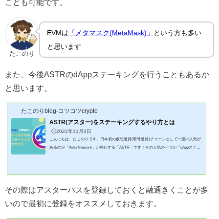
ことも可能です。
EVMは
「メタマスク(MetaMask)」
という方も多い
と思います
たこのり
また、今後ASTRのdAppステーキングを行うこともあるか
と思います。
たこのりblog-コツコツcrypto
ASTR(アスター)をステーキングするやり方とは
🕒️2022年11月3日
こんにちは、たこのりです。日本初の仮想通貨(暗号通貨)チェーンとして一定の人気が
あるのが「AsterNetwork」が発行する「ASTR」です！その人気の一つが「dAppステー
キング」と言われる機能です！たこのり25年3月時点で価格は苦しいですが値上がり以
外の価値があります！実際に過去も年利15%以上の報酬実績のあるステーキング運用で
す！「dAppステーキング」ってなに？どうやってステーキングするの？そこで、ASTR
に興味ある方には絶対知っておいていただきたい「dAppステーキング」ついて記事に
その際はアスターパスを登録しておくと融通きくことが多
まとめてみました！この記事でわかるこ...
いので最初に登録をオススメしておきます。