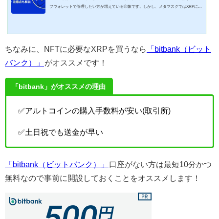
フウォレットで管理したい方が増えている印象です。しかし、メタマスクではXRPに基
本機能として対応しておらず、XRPL対応ウォレットが必要です。※XRPL=XRPチェー
ン(ざっくり解説)どのウォレットがオススメ？たこのりXRPLだと「Xaman」が定番で
す！何がすごいの？作り方は？XRPを自分で管理したいけど、初めてでウォレット作成
に慣れてないと正直不安ですよね？そこで、「Xaman」ウォレットの作り方とは使い方
ちなみに、NFTに必要なXRPを買うなら
「bitbank（ビット
ついて図解も交えて記事にしてみました！この...
バンク）」
がオススメです！
「bitbank」がオススメの理由
✅アルトコインの購入手数料が安い(取引所)
✅土日祝でも送金が早い
「bitbank（ビットバンク）」
口座がない方は最短10分かつ
無料なので事前に開設しておくことをオススメします！