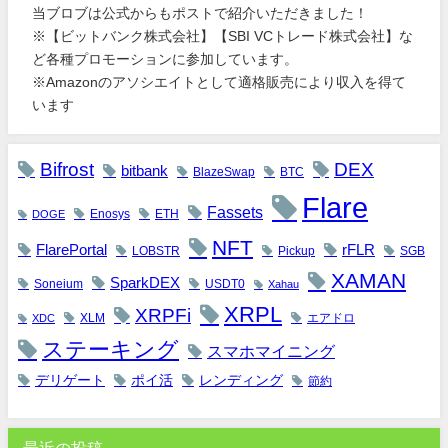
当ブロブは公式からもポストで紹介いただきました！
※【ビットバンク株式会社】【SBI VCトレード株式会社】な
ど各種プロモーションに参加しています。
※Amazonのアソシエイトとして適格販売により収入を得て
います
Bifrost
DEX
bitbank
BlazeSwap
BTC
Flare
Fassets
Enosys
ETH
DOGE
NFT
FlarePortal
rFLR
LOBSTR
Pickup
SGB
XAMAN
SparkDEX
Soneium
USDT0
Xahau
XRPL
XRPFi
XLM
エアドロ
XDC
ステーキング
スマホマイニング
デリゲート
ポイ活
レンディング
節約
最近の投稿