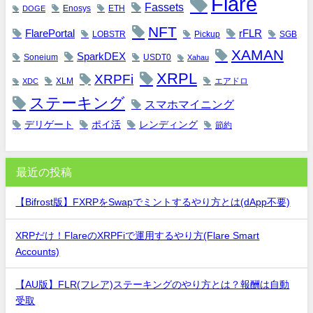
Flare
Fassets
Enosys
ETH
DOGE
NFT
FlarePortal
rFLR
LOBSTR
Pickup
SGB
XAMAN
SparkDEX
Soneium
USDT0
Xahau
XRPL
XRPFi
XLM
エアドロ
XDC
ステーキング
スマホマイニング
デリゲート
ポイ活
レンディング
節約
最近の投稿
【Bifrost版】FXRPをSwapでミントするやり方とは(dApp不要)
XRPだけ！FlareのXRPFiで運用するやり方(Flare Smart
Accounts)
【AU版】FLR(フレア)ステーキングのやり方とは？報酬は自動
受取